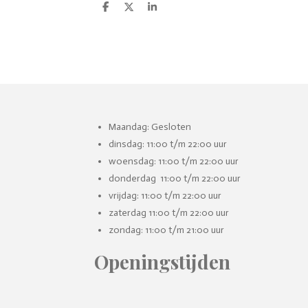
D
D
S
e
e
h
l
e
a
e
l
r
n
e
Maandag: Gesloten
dinsdag: 11:00 t/m 22:00 uur
woensdag: 11:00 t/m 22:00 uur
donderdag 11:00 t/m 22:00 uur
vrijdag: 11:00 t/m 22:00 uur
zaterdag 11:00 t/m 22:00 uur
zondag: 11:00 t/m 21:00 uur
Openingstijden