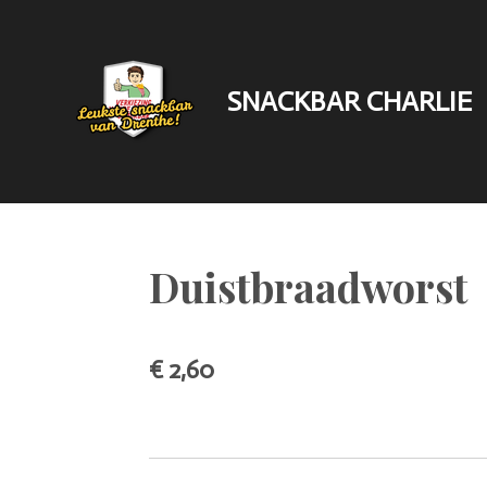
Ga
direct
naar
SNACKBAR CHARLIE
de
hoofdinhoud
Duistbraadworst
€ 2,60