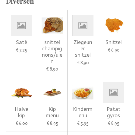
Diversen
Saté
snitzel
Ziegeun
Snitzel
champig
er
€ 7,25
€ 6,90
nons/uie
snitzel
n
€ 8,90
€ 8,90
Halve
Kip
Kinderm
Patat
kip
menu
enu
gyros
€ 6,00
€ 8,95
€ 5,95
€ 8,95