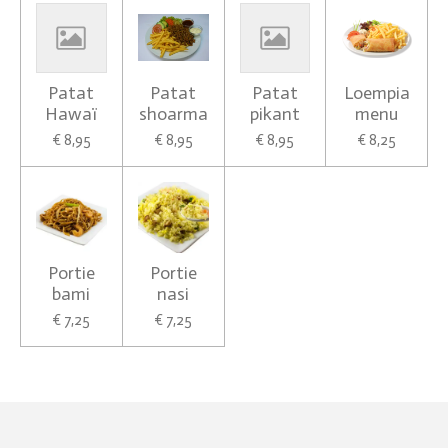
Patat
Patat
Patat
Loempia
Hawaï
shoarma
pikant
menu
€ 8,95
€ 8,95
€ 8,95
€ 8,25
Portie
Portie
bami
nasi
€ 7,25
€ 7,25